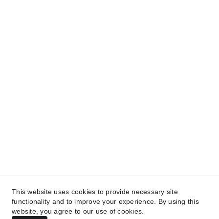
Se as suas noites têm sido exaustivas e seu
bebê não dorme bem, cada dia que passa
assim só aumenta o desgaste emocional e
físico da sua família.
📆
Agende hoje mesmo sua primeira
consulta online.
Vamos conversar, quero te conhecer! Quanto
antes começarmos, mais rápido seu bebê, e
você, vão dormir melhor.
💛 Vagas limitadas. Clique agora e
transforme suas noites com orientação
especializada e humanizada.
This website uses cookies to provide necessary site
functionality and to improve your experience. By using this
website, you agree to our use of cookies.