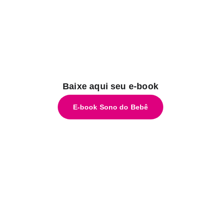
Baixe aqui seu e-book
E-book Sono do Bebê
😴
Não dá
mais pra
esperar.